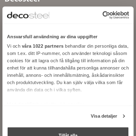
Södra Ekeryd 115
314 91 Hyltebruk
Tel. +46 345 40640
Ansvarsfull användning av dina uppgifter
info@decosteel.se
Vi och
våra 1022 partners
behandlar din personliga data,
som t.ex. ditt IP-nummer, och använder teknologi såsom
Populära sidor
cookies för att lagra och få tillgång till information på din
enhet för att kunna tillhandahålla personliga annonser och
Produkter
innehåll, annons- och innehållsmätning, åskådarinsikter
Ritprogram
och produktutveckling. Du kan själv välja vilka som får
Inspiration
använda din data och i vilka syften.
Hitta din återförsäljare
Med din tillåtelse skulle vi även vilja:
Bläddra i katalogen
Samla in information om din geografiska plats
Bläddra i urvalsbroschyren
Visa detaljer
som kan ha en noggrannhet på upp till flera meter
Bläddra i skötselråd
Identifiera din enhet genom att aktivt skanna den
Bläddra i Blandarbroschyren
för specifika kännetecken (fingeravtryck)
Tillåt alla