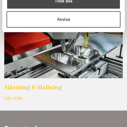
Tillåt alla
Ta reda på mer om hur dina personliga uppgifter
behandlas och ställ in dina preferenser i
detaljsektionen
.
Avvisa
Du kan ändra eller dra tillbaka ditt samtycke när som
helst från cookie-förklaringen.
Vi använder cookies för att analysera vår trafik och lära
oss mer om hur vår hemsida används för att göra vår
hemsida bättre i framtiden.
Måttning & Mallning
Läs mer