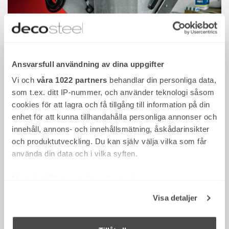
Ansvarsfull användning av dina uppgifter
Vi och
våra 1022 partners
behandlar din personliga data,
som t.ex. ditt IP-nummer, och använder teknologi såsom
cookies för att lagra och få tillgång till information på din
enhet för att kunna tillhandahålla personliga annonser och
Produktion
innehåll, annons- och innehållsmätning, åskådarinsikter
och produktutveckling. Du kan själv välja vilka som får
Vår produktion måste vara väldigt flexibel för att kunna
använda din data och i vilka syften.
möta alla unika krav från våra kunder. Vi har därför
investerat mycket i en modern maskinpark, men samtidigt
Med din tillåtelse skulle vi även vilja:
lägger vi extremt stor vikt vid stort hantverkskunnande hos
Samla in information om din geografiska plats
våra medarbetare.Till slut är det ju deras yrkesskicklighet
Visa detaljer
som ger en högkvalitativ slutprodukt.
som kan ha en noggrannhet på upp till flera meter
Identifiera din enhet genom att aktivt skanna den
Läs mer
för specifika kännetecken (fingeravtryck)