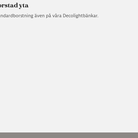
orstad yta
andardborstning även på våra Decolightbänkar.