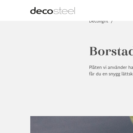
Decolight
/
Borstad
Plåten vi använder har
får du en snygg lättsk