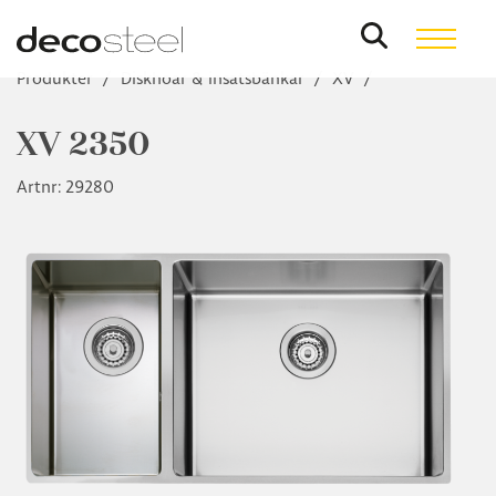
Produkter
/
Diskhoar & insatsbänkar
/
XV
/
XV 2350
Artnr: 29280