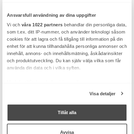
Ansvarsfull användning av dina uppgifter
Skärbräda Plast
2 116 SEK
Vi och
våra 1022 partners
behandlar din personliga data,
som t.ex. ditt IP-nummer, och använder teknologi såsom
cookies för att lagra och få tillgång till information på din
enhet för att kunna tillhandahålla personliga annonser och
innehåll, annons- och innehållsmätning, åskådarinsikter
och produktutveckling. Du kan själv välja vilka som får
använda din data och i vilka syften.
Med din tillåtelse skulle vi även vilja:
Samla in information om din geografiska plats
Visa detaljer
som kan ha en noggrannhet på upp till flera meter
Identifiera din enhet genom att aktivt skanna den
för specifika kännetecken (fingeravtryck)
Tillåt alla
Ta reda på mer om hur dina personliga uppgifter
Avrinningsplan 340
behandlas och ställ in dina preferenser i
detaljsektionen
.
1 641 SEK
Avvisa