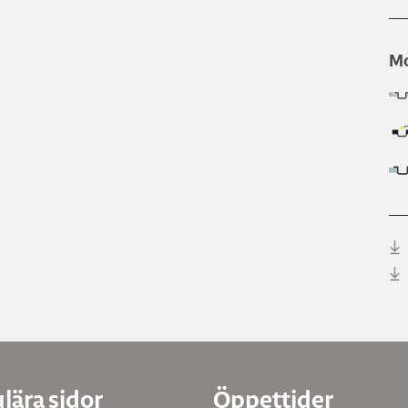
Mo
lära sidor
Öppettider