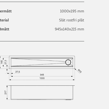
1000x195 mm
termått
Slät rostfri plåt
terial
945x140x215 mm
dmått