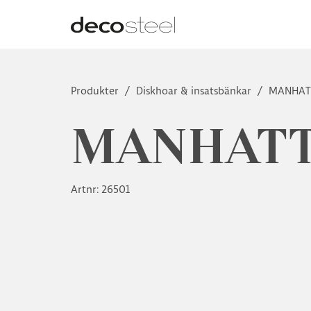
Produkter
/
Diskhoar & insatsbänkar
/
MANHA
MANHATT
Artnr: 26501