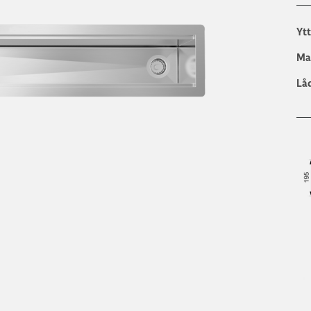
Yt
Ma
Lå