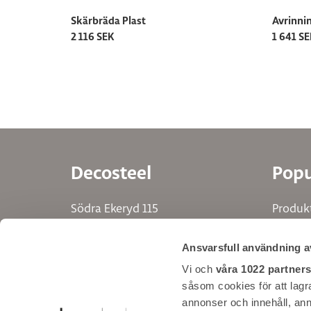
Skärbräda Plast
Avrinni
2 116 SEK
1 641 S
Decosteel
Popu
Södra Ekeryd 115
Produk
314 91 Hyltebruk
Ritpro
Ansvarsfull användning a
Tel. +46 345 40640
Inspira
info@decosteel.se
Hitta d
Vi och
våra 1022 partner
såsom cookies för att lagra 
Bläddra
annonser och innehåll, ann