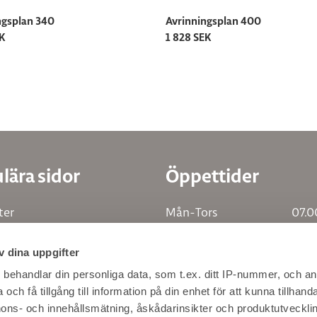
ngsplan 340
Avrinningsplan 400
EK
1 828 SEK
lära sidor
Öppettider
ter
Mån-Tors
07.0
gram
Fre
07.0
v dina uppgifter
tion
Lunch
12.0
in återförsäljare
Hitta hit / Kontakta oss
s
behandlar din personliga data, som t.ex. ditt IP-nummer, och a
och få tillgång till information på din enhet för att kunna tillhand
 i katalogen
ons- och innehållsmätning, åskådarinsikter och produktutvecklin
@decosteel