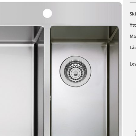
Sk
Yt
Ma
Lå
Le