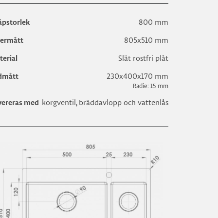
800 mm
åpstorlek
805x510 mm
termått
Slät rostfri plåt
terial
230x400x170 mm
dmått
Radie: 15 mm
korgventil, bräddavlopp och vattenlås
vereras med