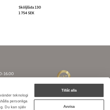
Sköljlåda 130
1 754 SEK
0-16.00
0-12.00
0-13.00
Tillåt alla
nvänder teknologi
ahålla personliga
Avvisa
g. Du kan själv