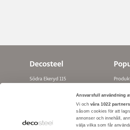
Decosteel
Popu
Södra Ekeryd 115
Produk
314 91 Hyltebruk
Ritpro
Ansvarsfull användning a
Tel. +46 345 40640
Inspira
info@decosteel.se
Hitta d
Vi och
våra 1022 partner
såsom cookies för att lagra 
Bläddra
annonser och innehåll, ann
Bläddra
välja vilka som får använda