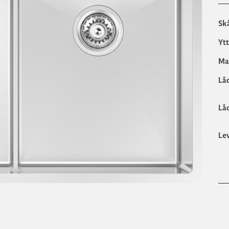
Sk
Yt
Ma
Lå
Lå
Le