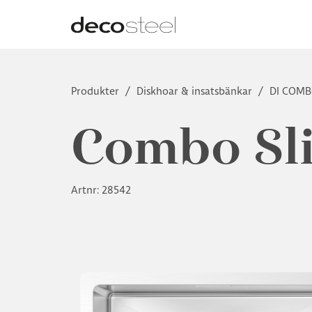
Produkter
/
Diskhoar & insatsbänkar
/
DI COM
Combo Sl
Artnr: 28542