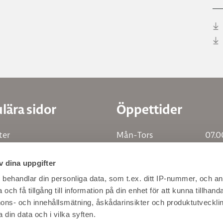
lära sidor
Öppettider
ter
Mån-Tors
07.0
gram
Fre
07.0
v dina uppgifter
tion
Lunch
12.0
in återförsäljare
Hitta hit / Kontakta oss
s
behandlar din personliga data, som t.ex. ditt IP-nummer, och a
och få tillgång till information på din enhet för att kunna tillhand
 i katalogen
ons- och innehållsmätning, åskådarinsikter och produktutvecklin
@decosteel
 i urvalsbroschyren
 din data och i vilka syften.
Cookies