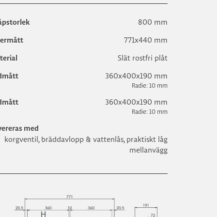
800 mm
åpstorlek
771x440 mm
termått
Slät rostfri plåt
terial
360x400x190 mm
dmått
Radie: 10 mm
360x400x190 mm
dmått
Radie: 10 mm
vereras med
korgventil, bräddavlopp & vattenlås, praktiskt låg
mellanvägg