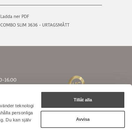
Ladda ner PDF
COMBO SLIM 3636 - URTAGSMÅTT
0-16.00
0-12.00
0-13.00
Tillåt alla
nvänder teknologi
ahålla personliga
Avvisa
g. Du kan själv